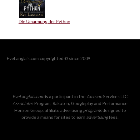
Die Umarmung der Python
EveLanglais.com copyrighted © since 2009
EveLanglais.com
is a participant in the
Amazon
Services LLC
Associates
Program, Rakuten, Googleplay and Performance
Horizon Group, affiliate advertising
programs
designed to
provide a means for sites to earn
advertising
fees.