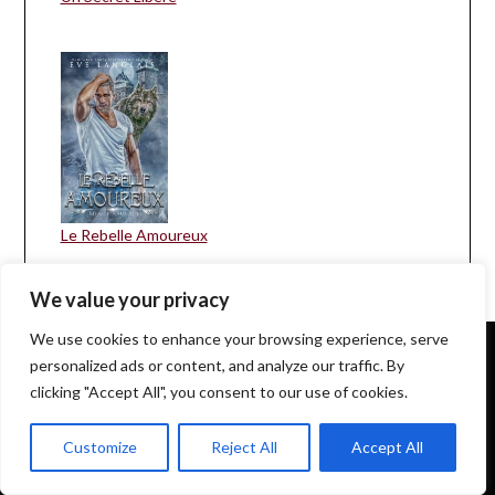
Le Rebelle Amoureux
We value your privacy
We use cookies to enhance your browsing experience, serve
personalized ads or content, and analyze our traffic. By
EveLanglais.com copyrighted © since 2009
clicking "Accept All", you consent to our use of cookies.
Customize
Reject All
Accept All