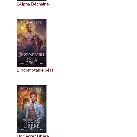
L'Alpha Déchaîné
L'Indomptable bêta
Un Secret Libéré