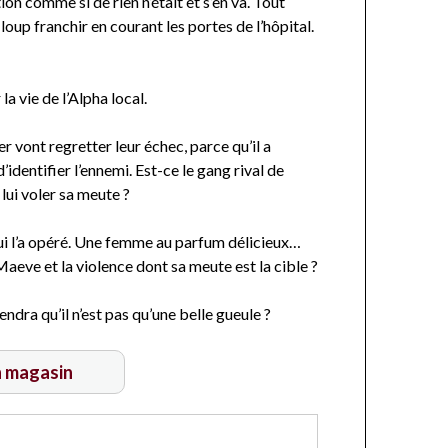
on comme si de rien n’était et s’en va. Tout
loup franchir en courant les portes de l’hôpital.
a vie de l’Alpha local.
er vont regretter leur échec, parce qu’il a
identifier l’ennemi. Est-ce le gang rival de
 lui voler sa meute ?
ui l’a opéré. Une femme au parfum délicieux…
aeve et la violence dont sa meute est la cible ?
dra qu’il n’est pas qu’une belle gueule ?
n magasin