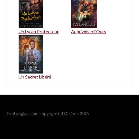
Un Lycan Protecteur
Apprivoiser l’Ours
Un Secret Libéré
EveLanglais.com copyrighted © since 2009