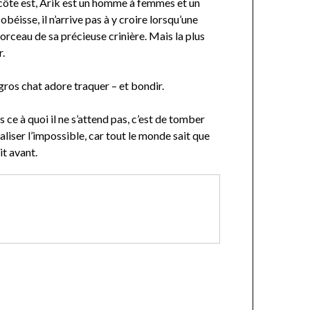
 côte est, Arik est un homme à femmes et un
obéisse, il n’arrive pas à y croire lorsqu’une
orceau de sa précieuse crinière. Mais la plus
r.
 gros chat adore traquer – et bondir.
s ce à quoi il ne s’attend pas, c’est de tomber
iser l’impossible, car tout le monde sait que
it avant.