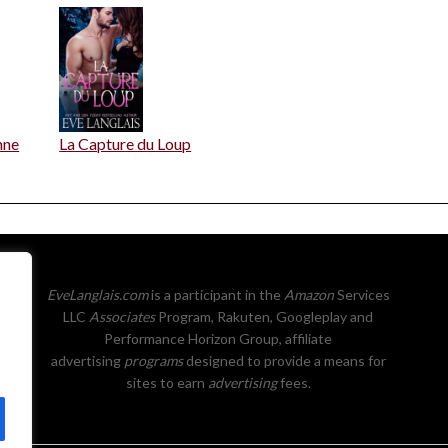
nne
La Capture du Loup
EveLanglais.com
is a participant in the
Amazon
Services
LLC
Associates
Program, Rakuten, Googleplay and
Performance Horizon Group, affiliate
advertising
programs
designed to provide a means for
sites to earn
advertising
fees.