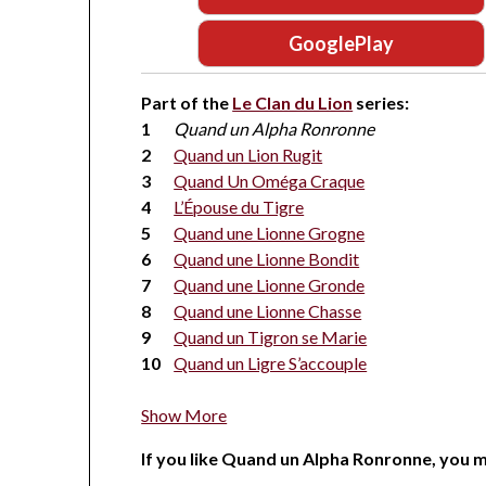
GooglePlay
Part of the
Le Clan du Lion
series:
Quand un Alpha Ronronne
Quand un Lion Rugit
Quand Un Oméga Craque
L’Épouse du Tigre
Quand une Lionne Grogne
Quand une Lionne Bondit
Quand une Lionne Gronde
Quand une Lionne Chasse
Quand un Tigron se Marie
Quand un Ligre S’accouple
Show More
If you like Quand un Alpha Ronronne, you mi