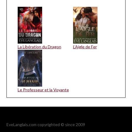
La Libération du Dragon
L’Aigle de Fer
Le Professeur et la Voyante
EveLanglais.com copyrighted © since 2009