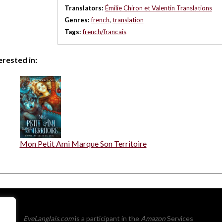
Translators:
Émilie Chiron et Valentin Translations
Genres:
french
,
translation
Tags:
french/francais
erested in:
Mon Petit Ami Marque Son Territoire
EveLanglais.com
is a participant in the
Amazon
Services