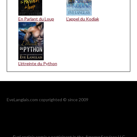
En Parlant du Loup
L'appel du Kodiak
L’étreinte du Python
EveLanglais.com copyrighted © since 2009
EveLanglais.com
is a participant in the
Amazon
Services LLC