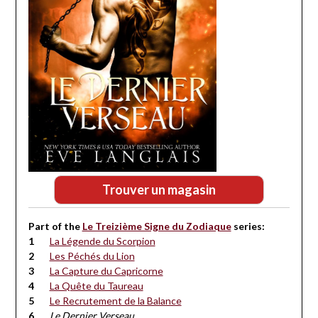
Trouver un magasin
Part of the
Le Treizième Signe du Zodiaque
series:
La Légende du Scorpion
Les Péchés du Lion
La Capture du Capricorne
La Quête du Taureau
Le Recrutement de la Balance
Le Dernier Verseau