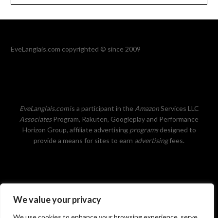
EveLanglais.com copyrighted © since 2009
EveLanglais.com
is a participant in the
Amazon
Services LLC
Associates
Program, Rakuten, Googleplay and Performance
Horizon Group, affiliate advertising
programs
designed to
provide a means for sites to earn
advertising
fees.
We value your privacy
Privacy Policy
We use cookies to enhance your browsing experience, serve