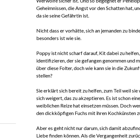
Werwölfe sicher ist. Und so begegnet er Penelope
Geheimnissen, die Angst vor den Schatten hat, un
da sie seine Gefährtin ist.
Nicht dass er vorhätte, sich an jemanden zu bind
besonders ist wie sie.
Poppy ist nicht scharf darauf, Kit dabei zu helfe
identifizieren, der sie gefangen genommen und m
über diese Folter, doch wie kann sie in die Zukunf
stellen?
Sie erklärt sich bereit zu helfen, zum Teil weil sie
sich weigert, das zu akzeptieren. Es ist schon eine
weiblichen Reize hat einsetzen müssen. Doch wen
den dickköpfigen Fuchs mit ihren Kochkünsten zu
Aber es geht nicht nur darum, sich damit abzufi
Liebe finden können. Als die Vergangenheit zurüc