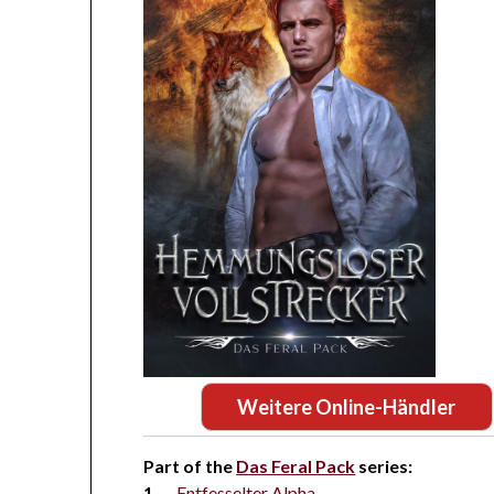
Weitere Online-Händler
Part of the
Das Feral Pack
series:
Entfesselter Alpha