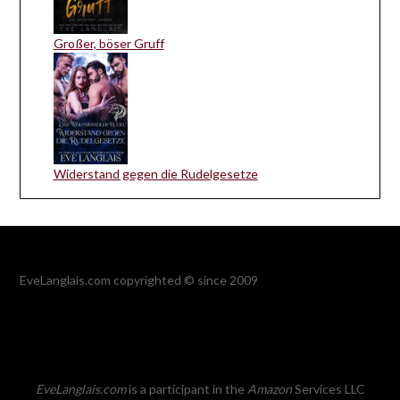
Großer, böser Gruff
Widerstand gegen die Rudelgesetze
EveLanglais.com copyrighted © since 2009
EveLanglais.com
is a participant in the
Amazon
Services LLC