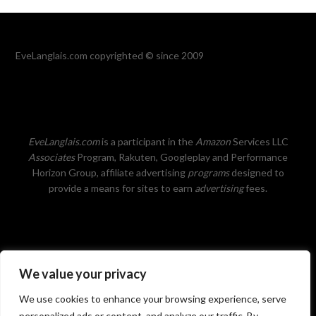
EveLanglais.com copyrighted © since 2009
EveLanglais.com
is a participant in the
Amazon
Services LLC
Associates
Program, Rakuten, Googleplay and Performance
Horizon Group, affiliate advertising
programs
designed to
provide a means for sites to earn
advertising
fees.
We value your privacy
Privacy Policy
We use cookies to enhance your browsing experience, serve
personalized ads or content, and analyze our traffic. By